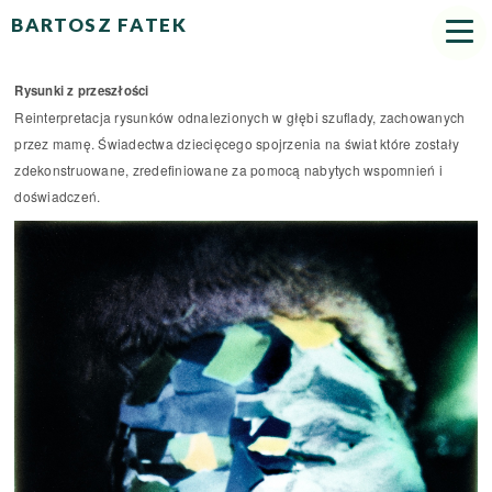
BARTOSZ FATEK
Rysunki z przeszłości
Reinterpretacja rysunków odnalezionych w głębi szuflady, zachowanych
przez mamę. Świadectwa dziecięcego spojrzenia na świat które zostały
zdekonstruowane, zredefiniowane za pomocą nabytych wspomnień i
doświadczeń.